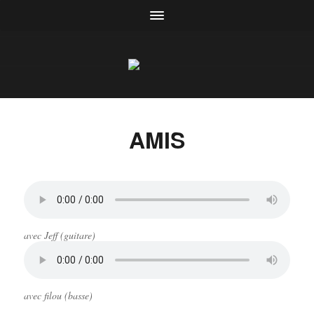
AMIS
avec Jeff (guitare)
avec filou (basse)